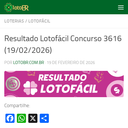
Skip to content
LOTERIAS
/
LOTOFÁCIL
Resultado Lotofácil Concurso 3616
(19/02/2026)
POR
LOTOBR.COM.BR
·
19 DE FEVEREIRO DE 2026
Compartilhe:
Facebook
WhatsApp
X
Share