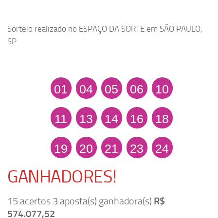
Sorteio realizado no ESPAÇO DA SORTE em SÃO PAULO,
SP
01
04
05
06
10
11
13
14
16
18
19
20
21
23
24
GANHADORES!
15 acertos 3 aposta(s) ganhadora(s)
R$
574.077,52