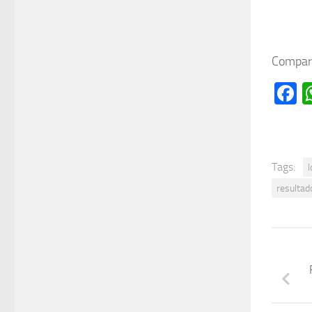
Compart
F
Tags:
l
resulta