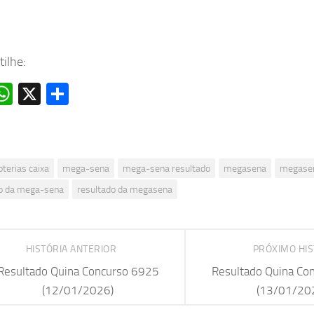
ilhe:
acebook
WhatsApp
X
Share
oterias caixa
mega-sena
mega-sena resultado
megasena
megasen
do da mega-sena
resultado da megasena
HISTÓRIA ANTERIOR
PRÓXIMO HI
Resultado Quina Concurso 6925
Resultado Quina Co
(12/01/2026)
(13/01/20