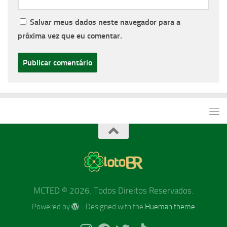
Salvar meus dados neste navegador para a
próxima vez que eu comentar.
MCTED © 2026. Todos Direitos Reservados.
Powered by
- Designed with the
Hueman theme