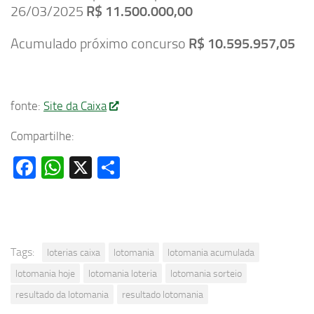
26/03/2025
R$ 11.500.000,00
Acumulado próximo concurso
R$ 10.595.957,05
fonte:
Site da Caixa
Compartilhe:
Facebook
WhatsApp
X
Share
Tags:
loterias caixa
lotomania
lotomania acumulada
lotomania hoje
lotomania loteria
lotomania sorteio
resultado da lotomania
resultado lotomania