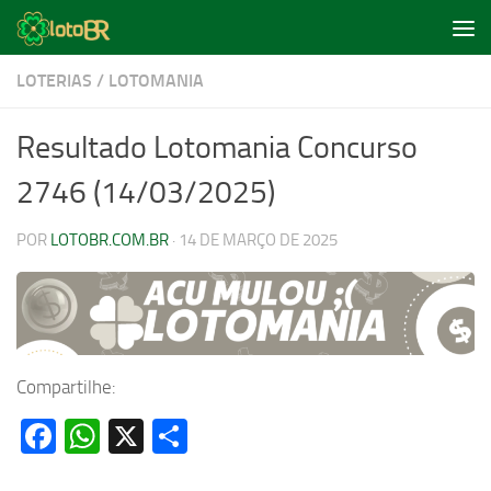
Skip to content
LOTERIAS
/
LOTOMANIA
Resultado Lotomania Concurso
2746 (14/03/2025)
POR
LOTOBR.COM.BR
·
14 DE MARÇO DE 2025
Compartilhe:
Facebook
WhatsApp
X
Share