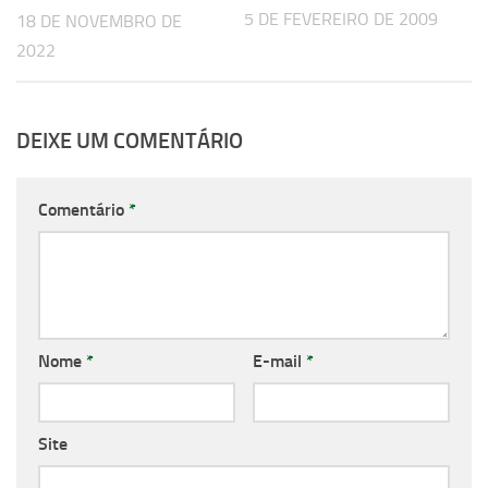
5 DE FEVEREIRO DE 2009
18 DE NOVEMBRO DE
2022
DEIXE UM COMENTÁRIO
Comentário
*
Nome
*
E-mail
*
Site