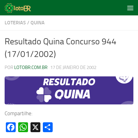
Skip to content
LOTERIAS
/
QUINA
Resultado Quina Concurso 944
(17/01/2002)
POR
LOTOBR.COM.BR
·
17 DE JANEIRO DE 2002
Compartilhe:
Facebook
WhatsApp
X
Share